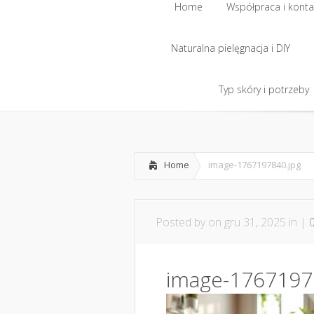
Home
Współpraca i konta
Naturalna pielęgnacja i DIY
Home
Współpraca i konta
Naturalna pielęgnacja i DIY
Typ skóry i potrzeby
Typ skóry i potrzeby
Home
image-1767197840.jpg
Posted by
on gru 31, 2025 in |
image-1767197