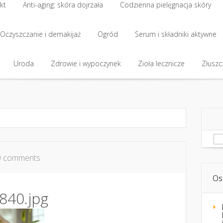
kt
Anti-aging: skóra dojrzała
Codzienna pielęgnacja skóry
kt
Oczyszczanie i demakijaż
Anti-aging: skóra dojrzała
Ogród
Codzienna pielęgnacja skóry
Serum i składniki aktywne
Oczyszczanie i demakijaż
Uroda
Zdrowie i wypoczynek
Ogród
Serum i składniki aktywne
Zioła lecznicze
Złuszcz
Uroda
Zdrowie i wypoczynek
Zioła lecznicze
Złuszcz
Sz
0 comments
Os
840.jpg