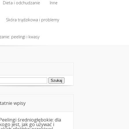
Dieta i odchudzanie
Inne
Dieta i odchudzanie
Skóra trądzikowa i problemy
Inne
anie: peelingi i kwasy
Skóra trądzikowa i problemy
anie: peelingi i kwasy
ukaj:
tatnie wpisy
Peelingi średniogłębokie: dla
kogo jest, jak go używać i