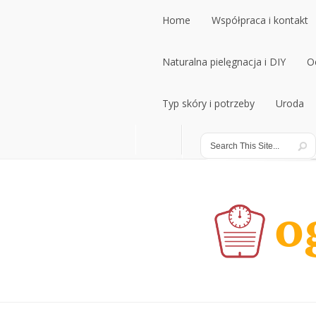
Home
Współpraca i kontakt
Home
Naturalna pielęgnacja i DIY
Współpraca i kontakt
O
Naturalna pielęgnacja i DIY
Typ skóry i potrzeby
Uroda
O
Typ skóry i potrzeby
Uroda