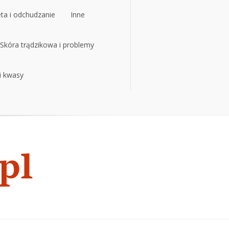
eta i odchudzanie
Inne
eta i odchudzanie
Skóra trądzikowa i problemy
Inne
 i kwasy
Skóra trądzikowa i problemy
 i kwasy