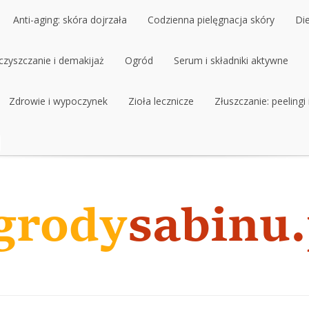
Anti-aging: skóra dojrzała
Codzienna pielęgnacja skóry
Di
czyszczanie i demakijaż
Anti-aging: skóra dojrzała
Ogród
Codzienna pielęgnacja skóry
Serum i składniki aktywne
Di
czyszczanie i demakijaż
Zdrowie i wypoczynek
Ogród
Zioła lecznicze
Serum i składniki aktywne
Złuszczanie: peelingi
Zdrowie i wypoczynek
Zioła lecznicze
Złuszczanie: peelingi