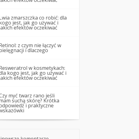
jakich efektów oczekiwać
Lwia zmarszczka co robić: dla
kogo jest, jak go używać i
jakich efektów oczekiwać
Retinol: z czym nie łączyć w
pielęgnacji i dlaczego
Resweratrol w kosmetykach:
dla kogo jest, jak go używać i
jakich efektów oczekiwać
Czy myć twarz rano jeśli
mam suchą skórę? Krótka
odpowiedź i praktyczne
wskazówki
jnowsze komentarze