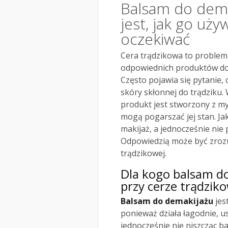
Balsam do demak
jest, jak go uży
oczekiwać
Cera trądzikowa to problem,
odpowiednich produktów do
Często pojawia się pytanie, 
skóry skłonnej do trądziku.
produkt jest stworzony z myś
mogą pogarszać jej stan. Ja
makijaż, a jednocześnie nie
Odpowiedzią może być zrozu
trądzikowej.
Dla kogo balsam d
przy cerze trądzik
Balsam do demakijażu
jes
ponieważ działa łagodnie, u
jednocześnie nie niszcząc ba