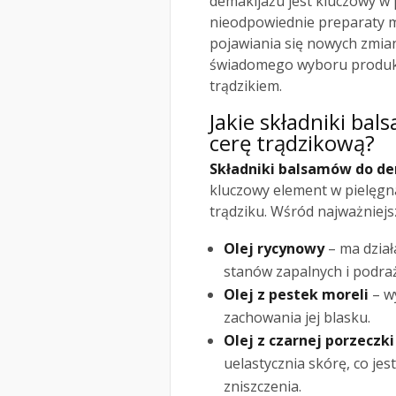
demakijażu jest kluczowy w 
nieodpowiednie preparaty m
pojawiania się nowych zmi
świadomego wyboru produkt
trądzikiem.
Jakie składniki ba
cerę trądzikową?
Składniki balsamów do de
kluczowy element w pielęgn
trądziku. Wśród najważniejs
Olej rycynowy
– ma dział
stanów zapalnych i podra
Olej z pestek moreli
– wy
zachowania jej blasku.
Olej z czarnej porzeczki
uelastycznia skórę, co jes
zniszczenia.