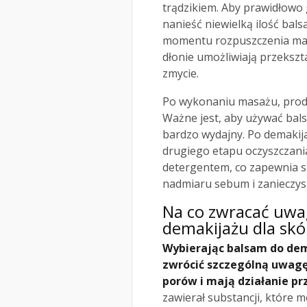
trądzikiem. Aby prawidłowo 
nanieść niewielką ilość ba
momentu rozpuszczenia maki
dłonie umożliwiają przekszt
zmycie.
Po wykonaniu masażu, produ
Ważne jest, aby używać bals
bardzo wydajny. Po demakija
drugiego etapu oczyszczania
detergentem, co zapewnia s
nadmiaru sebum i zanieczysz
Na co zwracać uwa
demakijażu dla skó
Wybierając balsam do dem
zwrócić szczególną uwagę
porów i mają działanie pr
zawierał substancji, które m