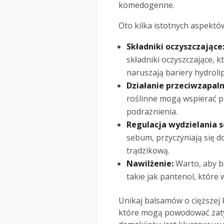
komedogenne.
Oto kilka istotnych aspektó
Składniki oczyszczające
składniki oczyszczające, k
naruszają bariery hydroli
Działanie przeciwzapaln
roślinne mogą wspierać pr
podrażnienia.
Regulacja wydzielania 
sebum, przyczyniają się 
trądzikową.
Nawilżenie:
Warto, aby ba
takie jak pantenol, które
Unikaj balsamów o cięższej k
które mogą powodować zaty