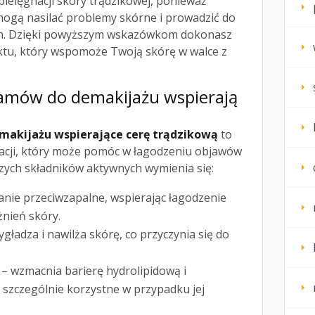
pielęgnacji skóry trądzikowej, ponieważ
ogą nasilać problemy skórne i prowadzić do
an. Dzięki powyższym wskazówkom dokonasz
u, który wspomoże Twoją skórę w walce z
lsamów do demakijażu wspierają
makijażu wspierające cerę trądzikową
to
acji, który może pomóc w łagodzeniu objawów
zych składników aktywnych wymienia się:
anie przeciwzapalne, wspierając łagodzenie
żnień skóry.
gładza i nawilża skórę, co przyczynia się do
– wzmacnia barierę hydrolipidową i
t szczególnie korzystne w przypadku jej