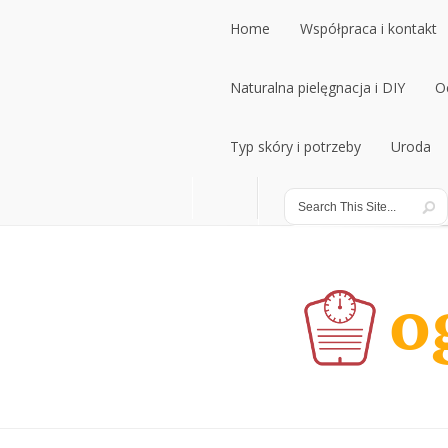
Home
Współpraca i kontakt
Home
Naturalna pielęgnacja i DIY
Współpraca i kontakt
O
Naturalna pielęgnacja i DIY
Typ skóry i potrzeby
Uroda
O
Typ skóry i potrzeby
Uroda