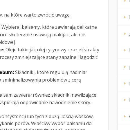
w, na które warto zwrócić uwagę:
:
Wybieraj balsamy, które zawierają delikatne
tóre skutecznie usuwają makijaż, ale nie
pidowej.
e:
Oleje takie jak olej rycynowy oraz ekstrakty
ocesy zmniejszające stany zapalne i łagodzić
sebum:
Składniki, które regulują nadmiar
do zminimalizowania problemów z cerą
lsam zawierał również składniki nawilżające,
 wspierają odpowiednie nawodnienie skóry.
onsystencji lub tych z dużą ilością wosków,
kanie porów. Właściwy wybór balsamu do