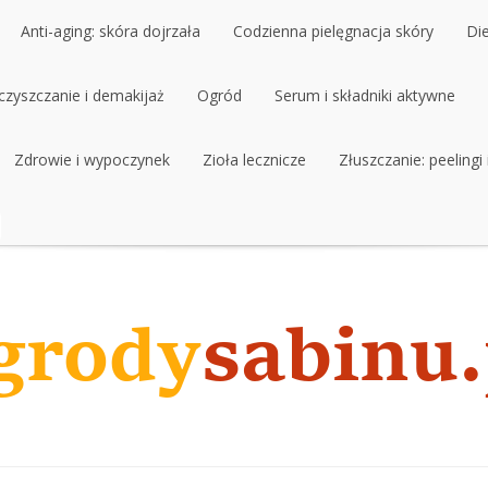
Anti-aging: skóra dojrzała
Codzienna pielęgnacja skóry
Di
czyszczanie i demakijaż
Anti-aging: skóra dojrzała
Ogród
Codzienna pielęgnacja skóry
Serum i składniki aktywne
Di
czyszczanie i demakijaż
Zdrowie i wypoczynek
Ogród
Zioła lecznicze
Serum i składniki aktywne
Złuszczanie: peelingi
Zdrowie i wypoczynek
Zioła lecznicze
Złuszczanie: peelingi