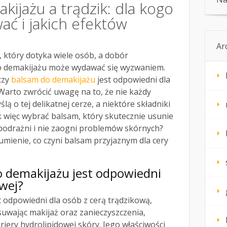
ijażu a trądzik: dla kogo
wać i jakich efektów
Ar
 który dotyka wiele osób, a dobór
 demakijażu może wydawać się wyzwaniem.
czy
balsam do demakijażu
jest odpowiedni dla
 Warto zwrócić uwagę na to, że nie każdy
lą o tej delikatnej cerze, a niektóre składniki
k więc wybrać balsam, który skutecznie usunie
 podrażni i nie zaogni problemów skórnych?
mienie, co czyni balsam przyjaznym dla cery
o demakijażu jest odpowiedni
owej?
t odpowiedni dla osób z cerą trądzikową,
suwając makijaż oraz zanieczyszczenia,
riery hydrolipidowej skóry. Jego właściwości