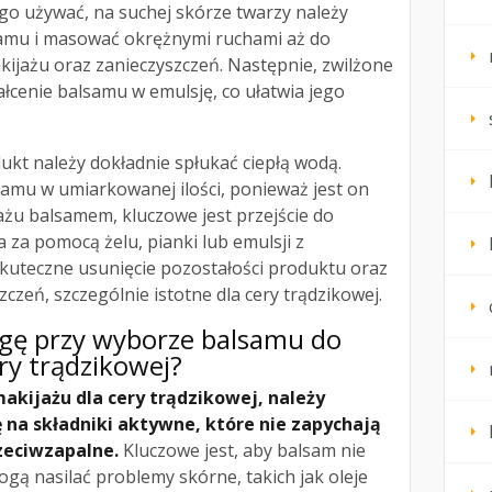
go używać, na suchej skórze twarzy należy
lsamu i masować okrężnymi ruchami aż do
jażu oraz zanieczyszczeń. Następnie, zwilżone
ałcenie balsamu w emulsję, co ułatwia jego
kt należy dokładnie spłukać ciepłą wodą.
amu w umiarkowanej ilości, ponieważ jest on
żu balsamem, kluczowe jest przejście do
 za pomocą żelu, pianki lub emulsji z
kuteczne usunięcie pozostałości produktu oraz
czeń, szczególnie istotne dla cery trądzikowej.
gę przy wyborze balsamu do
ry trądzikowej?
akijażu dla cery trądzikowej, należy
 na składniki aktywne, które nie zapychają
zeciwzapalne.
Kluczowe jest, aby balsam nie
ogą nasilać problemy skórne, takich jak oleje