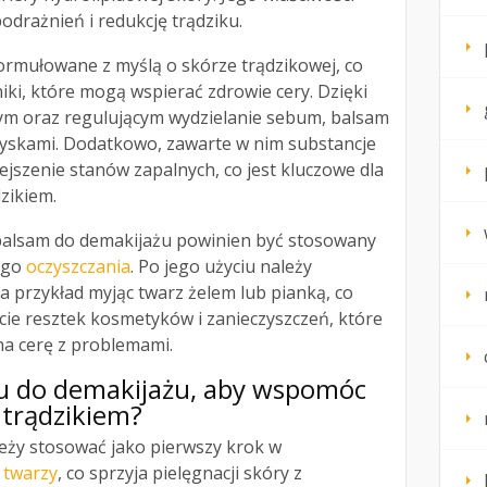
odrażnień i redukcję trądziku.
ormułowane z myślą o skórze trądzikowej, co
iki, które mogą wspierać zdrowie cery. Dzięki
ym oraz regulującym wydzielanie sebum, balsam
yskami. Dodatkowo, zawarte w nim substancje
jszenie stanów zapalnych, co jest kluczowe dla
zikiem.
balsam do demakijażu powinien być stosowany
ego
oczyszczania
. Po jego użyciu należy
a przykład myjąc twarz żelem lub pianką, co
cie resztek kosmetyków i zanieczyszczeń, które
a cerę z problemami.
u do demakijażu, aby wspomóc
 trądzikiem?
eży stosować jako pierwszy krok w
 twarzy
, co sprzyja pielęgnacji skóry z