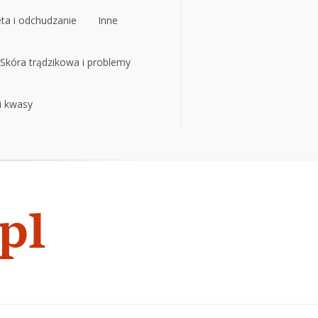
eta i odchudzanie
Inne
eta i odchudzanie
Skóra trądzikowa i problemy
Inne
 i kwasy
Skóra trądzikowa i problemy
 i kwasy