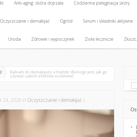
kt
Anti-aging: skóra dojrzała
Codzienna pielęgnacja skóry
kt
Oczyszczanie i demakijaż
Anti-aging: skóra dojrzała
Ogród
Codzienna pielęgnacja skóry
Serum i składniki aktywne
Oczyszczanie i demakijaż
Uroda
Zdrowie i wypoczynek
Ogród
Serum i składniki aktywne
Zioła lecznicze
Złuszcz
Uroda
Zdrowie i wypoczynek
Zioła lecznicze
Złuszcz
ż
Balsam do demakijażu a trądzik: dla kogo jest, jak go
używać i jakich efektów oczekiwać
Sz
t 24, 2026 in
Oczyszczanie i demakijaż
|
Os