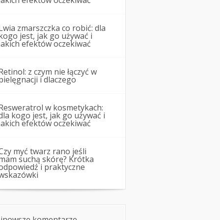
jakich efektów oczekiwać
Lwia zmarszczka co robić: dla
kogo jest, jak go używać i
jakich efektów oczekiwać
Retinol: z czym nie łączyć w
pielęgnacji i dlaczego
Resweratrol w kosmetykach:
dla kogo jest, jak go używać i
jakich efektów oczekiwać
Czy myć twarz rano jeśli
mam suchą skórę? Krótka
odpowiedź i praktyczne
wskazówki
jnowsze komentarze