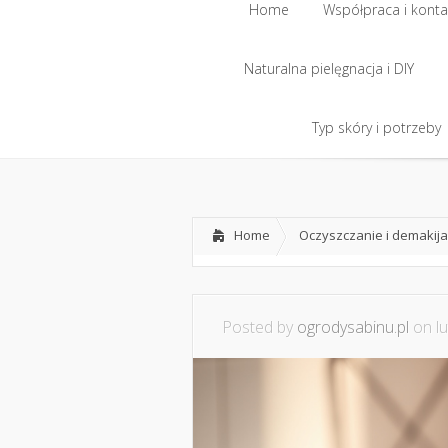
Home
Współpraca i konta
Naturalna pielęgnacja i DIY
Home
Współpraca i konta
Naturalna pielęgnacja i DIY
Typ skóry i potrzeby
Typ skóry i potrzeby
Home
Oczyszczanie i demakija
Posted by
ogrodysabinu.pl
on lu