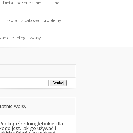
Dieta i odchudzanie
Inne
Dieta i odchudzanie
Skóra trądzikowa i problemy
Inne
anie: peelingi i kwasy
Skóra trądzikowa i problemy
anie: peelingi i kwasy
ukaj:
tatnie wpisy
Peelingi średniogłębokie: dla
kogo jest, jak go używać i