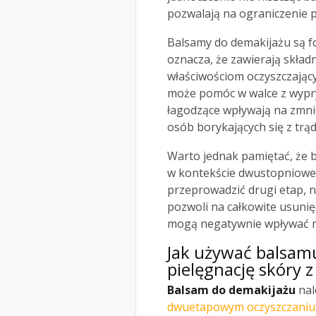
pozwalają na ograniczenie p
Balsamy do demakijażu są f
oznacza, że zawierają składn
właściwościom oczyszczając
może pomóc w walce z wypr
łagodzące wpływają na zmnie
osób borykających się z trąd
Warto jednak pamiętać, że 
w kontekście dwustopniow
przeprowadzić drugi etap, n
pozwoli na całkowite usunię
mogą negatywnie wpływać n
Jak używać balsam
pielęgnację skóry z
Balsam do demakijażu
nal
dwuetapowym oczyszczaniu