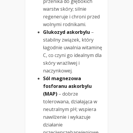
przenika do głębokich
warstw skóry; silnie
regeneruje i chroni przed
wolnymi rodnikami.
Glukozyd askorbylu
–
stabilny związek, który
łagodnie uwalnia witaminę
C, co czyni go idealnym dla
skóry wrażliwej i
naczynkowej.
Sól magnezowa
fosforanu askorbylu
(MAP)
– dobrze
tolerowana, działająca w
neutralnym pH; wspiera
nawilżenie i wykazuje
działanie
przeciwprzebarwieniowe.