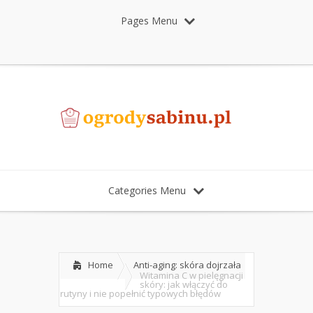
Pages Menu
Categories Menu
Home
Anti-aging: skóra dojrzała
Witamina C w pielęgnacji
skóry: jak włączyć do
rutyny i nie popełnić typowych błędów