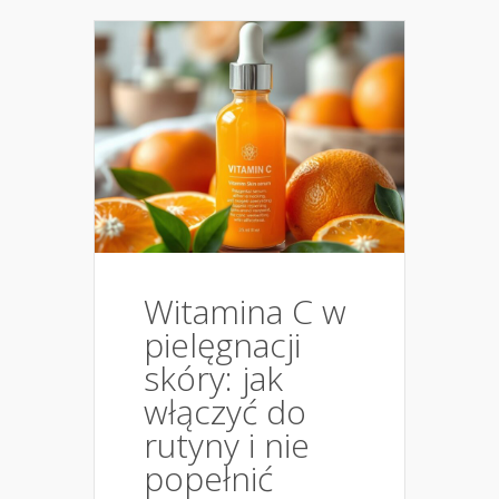
Witamina C w
pielęgnacji
skóry: jak
włączyć do
rutyny i nie
popełnić