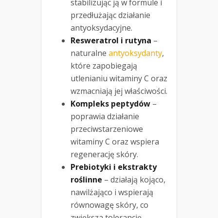
stabilizując ją w formule i
przedłużając działanie
antyoksydacyjne.
Resweratrol i rutyna
–
naturalne
antyoksydanty
,
które zapobiegają
utlenianiu witaminy C oraz
wzmacniają jej właściwości.
Kompleks peptydów
–
poprawia działanie
przeciwstarzeniowe
witaminy C oraz wspiera
regenerację skóry.
Prebiotyki i ekstrakty
roślinne
– działają kojąco,
nawilżająco i wspierają
równowagę skóry, co
zwiększa tolerancję