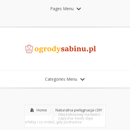
Pages Menu
Categories Menu
Home
Naturalna pielęgnacja i DIY
Olej kokosowy na twarz
zapycha: kiedy daje
efekty i co zrobić, gdy podrażnia