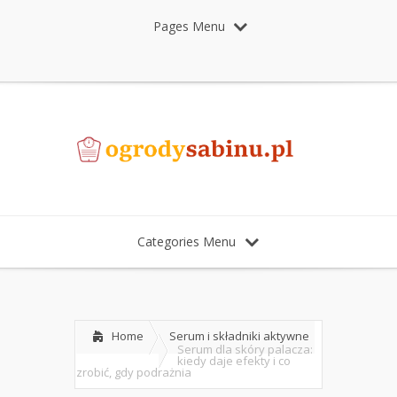
Pages Menu
Categories Menu
Home
Serum i składniki aktywne
Serum dla skóry palacza:
kiedy daje efekty i co
zrobić, gdy podrażnia