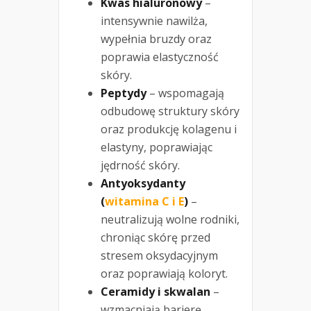
Kwas hialuronowy
–
intensywnie nawilża,
wypełnia bruzdy oraz
poprawia elastyczność
skóry.
Peptydy
– wspomagają
odbudowę struktury skóry
oraz produkcję kolagenu i
elastyny, poprawiając
jędrność skóry.
Antyoksydanty
(
witamina C i E
)
–
neutralizują wolne rodniki,
chroniąc skórę przed
stresem oksydacyjnym
oraz poprawiają koloryt.
Ceramidy i skwalan
–
wzmacniają barierę