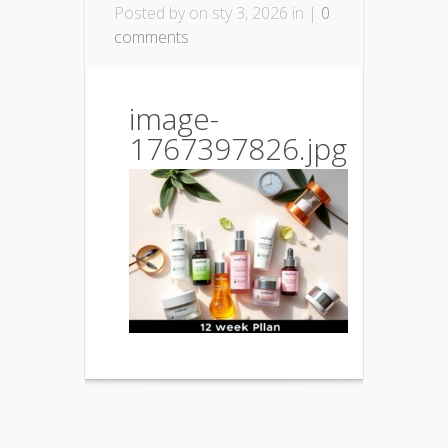
Posted by
on sty 3, 2026 in |
0
comments
image-
1767397826.jpg