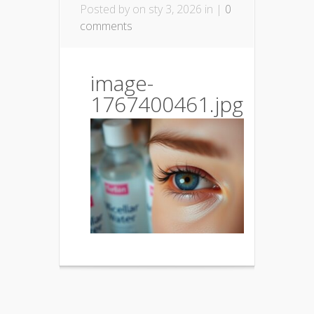
Posted by
on sty 3, 2026 in |
0
comments
image-
1767400461.jpg