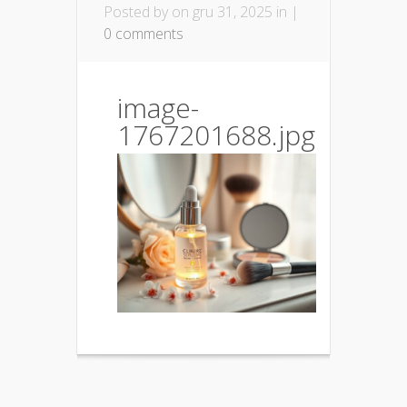
Posted by
on gru 31, 2025 in |
0 comments
image-
1767201688.jpg