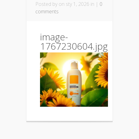
Posted by
on sty 1, 2026 in |
0
comments
image-
1767230604.jpg