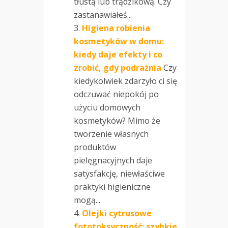
tłustą lub trądzikową. Czy
zastanawiałeś...
Higiena robienia
kosmetyków w domu:
kiedy daje efekty i co
zrobić, gdy podrażnia
Czy
kiedykolwiek zdarzyło ci się
odczuwać niepokój po
użyciu domowych
kosmetyków? Mimo że
tworzenie własnych
produktów
pielęgnacyjnych daje
satysfakcję, niewłaściwe
praktyki higieniczne
mogą...
Olejki cytrusowe
fototoksyczność: szybkie