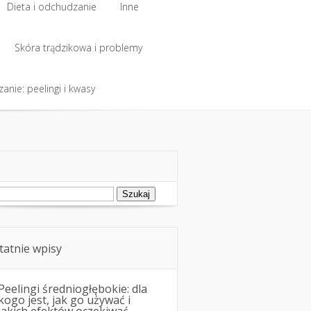
Dieta i odchudzanie
Inne
Dieta i odchudzanie
Skóra trądzikowa i problemy
Inne
anie: peelingi i kwasy
Skóra trądzikowa i problemy
anie: peelingi i kwasy
ukaj:
tatnie wpisy
Peelingi średniogłębokie: dla
kogo jest, jak go używać i