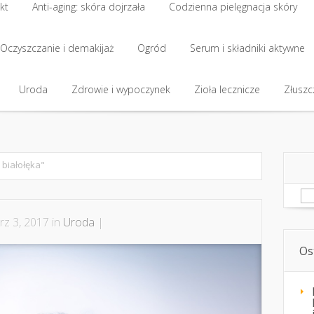
kt
Anti-aging: skóra dojrzała
Codzienna pielęgnacja skóry
kt
Oczyszczanie i demakijaż
Anti-aging: skóra dojrzała
Ogród
Codzienna pielęgnacja skóry
Serum i składniki aktywne
Oczyszczanie i demakijaż
Uroda
Zdrowie i wypoczynek
Ogród
Serum i składniki aktywne
Zioła lecznicze
Złuszcz
Uroda
Zdrowie i wypoczynek
Zioła lecznicze
Złuszcz
 białołęka"
Sz
z 3, 2017 in
Uroda
|
Os