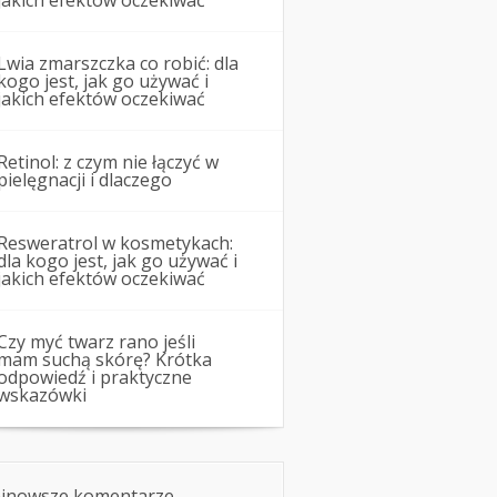
jakich efektów oczekiwać
Lwia zmarszczka co robić: dla
kogo jest, jak go używać i
jakich efektów oczekiwać
Retinol: z czym nie łączyć w
pielęgnacji i dlaczego
Resweratrol w kosmetykach:
dla kogo jest, jak go używać i
jakich efektów oczekiwać
Czy myć twarz rano jeśli
mam suchą skórę? Krótka
odpowiedź i praktyczne
wskazówki
jnowsze komentarze