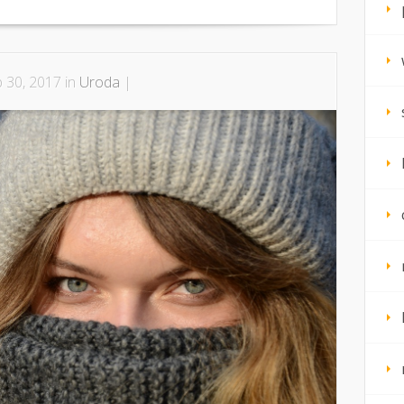
p 30, 2017 in
Uroda
|