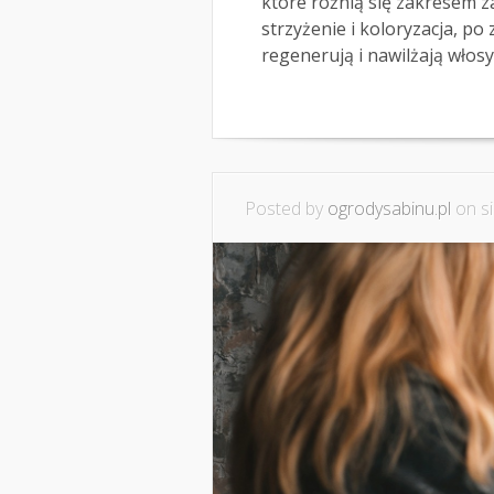
które różnią się zakresem z
strzyżenie i koloryzacja, p
regenerują i nawilżają włosy..
Posted by
ogrodysabinu.pl
on si