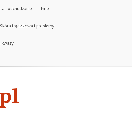
eta i odchudzanie
Inne
eta i odchudzanie
Skóra trądzikowa i problemy
Inne
 i kwasy
Skóra trądzikowa i problemy
 i kwasy