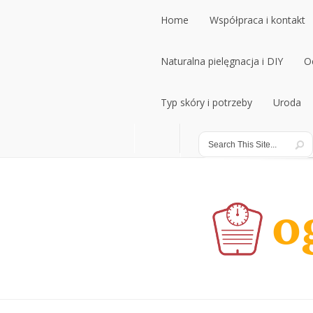
Home
Współpraca i kontakt
Home
Naturalna pielęgnacja i DIY
Współpraca i kontakt
O
Naturalna pielęgnacja i DIY
Typ skóry i potrzeby
Uroda
O
Typ skóry i potrzeby
Uroda