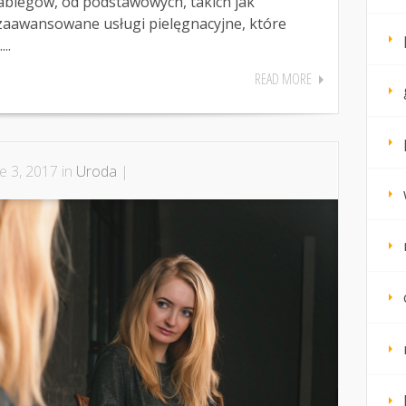
abiegów, od podstawowych, takich jak
o zaawansowane usługi pielęgnacyjne, które
..
READ MORE
e 3, 2017 in
Uroda
|