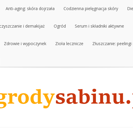
Anti-aging: skóra dojrzała
Codzienna pielęgnacja skóry
Di
czyszczanie i demakijaż
Anti-aging: skóra dojrzała
Ogród
Codzienna pielęgnacja skóry
Serum i składniki aktywne
Di
czyszczanie i demakijaż
Zdrowie i wypoczynek
Ogród
Zioła lecznicze
Serum i składniki aktywne
Złuszczanie: peelingi
Zdrowie i wypoczynek
Zioła lecznicze
Złuszczanie: peelingi