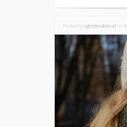
Posted by
ogrodysabinu.pl
on li