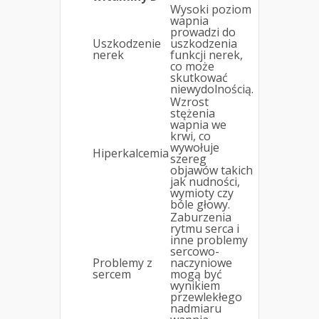
Wysoki poziom
wapnia
prowadzi do
Uszkodzenie
uszkodzenia
nerek
funkcji nerek,
co może
skutkować
niewydolnością.
Wzrost
stężenia
wapnia we
krwi, co
wywołuje
Hiperkalcemia
szereg
objawów takich
jak nudności,
wymioty czy
bóle głowy.
Zaburzenia
rytmu serca i
inne problemy
sercowo-
Problemy z
naczyniowe
sercem
mogą być
wynikiem
przewlekłego
nadmiaru