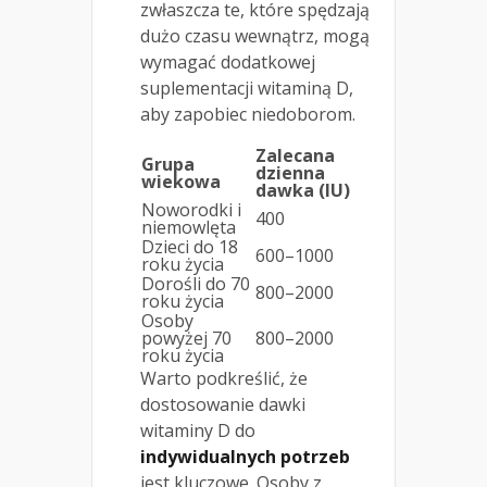
zwłaszcza te, które spędzają
dużo czasu wewnątrz, mogą
wymagać dodatkowej
suplementacji witaminą D,
aby zapobiec niedoborom.
Zalecana
Grupa
dzienna
wiekowa
dawka (IU)
Noworodki i
400
niemowlęta
Dzieci do 18
600–1000
roku życia
Dorośli do 70
800–2000
roku życia
Osoby
powyżej 70
800–2000
roku życia
Warto podkreślić, że
dostosowanie dawki
witaminy D do
indywidualnych potrzeb
jest kluczowe. Osoby z