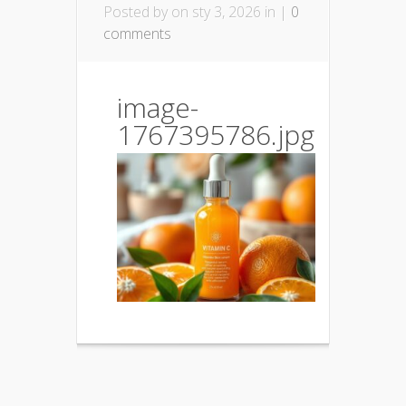
Posted by
on sty 3, 2026 in |
0
comments
image-
1767395786.jpg