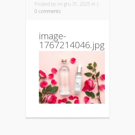
Posted by
on gru 31, 2025 in |
0 comments
image-
1767214046.jpg