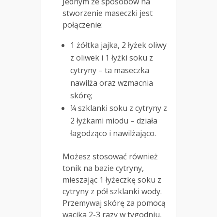
Jednym ze sposobów na
stworzenie maseczki jest
połączenie:
1 żółtka jajka, 2 łyżek oliwy
z oliwek i 1 łyżki soku z
cytryny – ta maseczka
nawilża oraz wzmacnia
skórę;
¼ szklanki soku z cytryny z
2 łyżkami miodu – działa
łagodząco i nawilżająco.
Możesz stosować również
tonik na bazie cytryny,
mieszając 1 łyżeczkę soku z
cytryny z pół szklanki wody.
Przemywaj skórę za pomocą
wacika 2-3 razy w tygodniu,