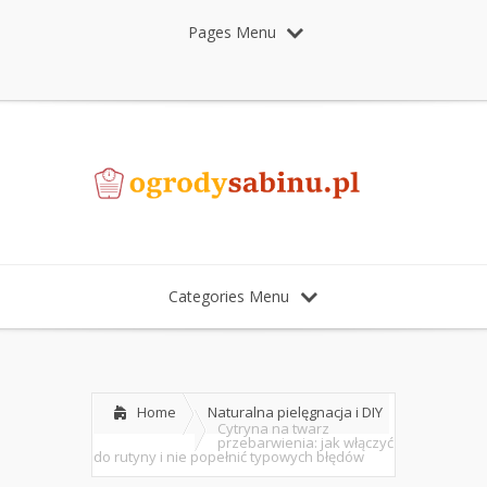
Pages Menu
Categories Menu
Home
Naturalna pielęgnacja i DIY
Cytryna na twarz
przebarwienia: jak włączyć
do rutyny i nie popełnić typowych błędów