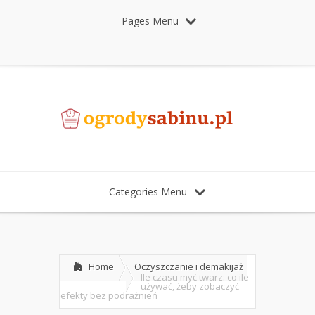
Pages Menu
Categories Menu
Home
Oczyszczanie i demakijaż
Ile czasu myć twarz: co ile
używać, żeby zobaczyć
efekty bez podrażnień