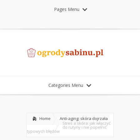
Pages Menu
Categories Menu
Home
Anti-aging: skóra dojrzała
Stres a skóra: jak włączyć
do rutyny i nie popełnić
typowych błędów