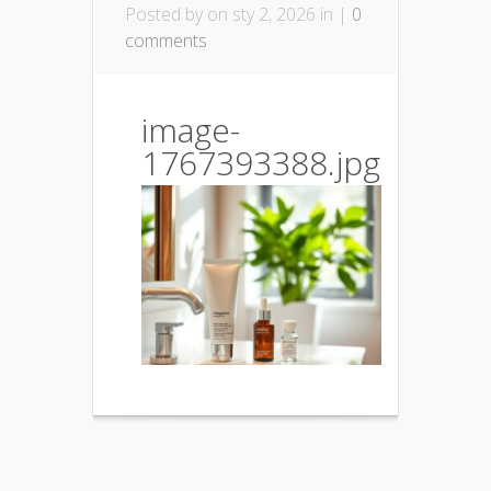
Posted by
on sty 2, 2026 in |
0
comments
image-
1767393388.jpg