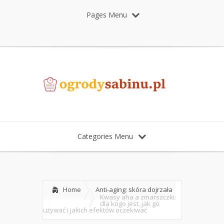
Pages Menu
Categories Menu
Home
Anti-aging: skóra dojrzała
Kwasy aha a zmarszczki:
dla kogo jest, jak go
używać i jakich efektów oczekiwać