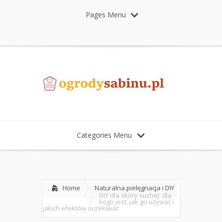
Pages Menu
Categories Menu
Home
Naturalna pielęgnacja i DIY
DIY dla skóry suchej: dla
kogo jest, jak go używać i
jakich efektów oczekiwać