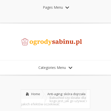
Pages Menu
Categories Menu
Home
Anti-aging: skóra dojrzała
Bakuchiol czy działa: dla
kogo jest, jak go używać i
jakich efektów oczekiwać