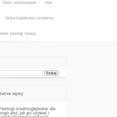
Dieta i odchudzanie
Inne
Dieta i odchudzanie
Skóra trądzikowa i problemy
Inne
anie: peelingi i kwasy
Skóra trądzikowa i problemy
anie: peelingi i kwasy
ukaj:
tatnie wpisy
Peelingi średniogłębokie: dla
kogo jest, jak go używać i