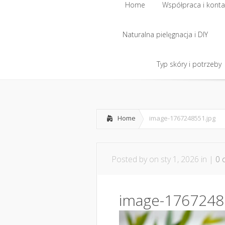
Home
Współpraca i konta
Naturalna pielęgnacja i DIY
Home
Współpraca i konta
Naturalna pielęgnacja i DIY
Typ skóry i potrzeby
Typ skóry i potrzeby
Home
image-1767248551.jpg
Posted by
on sty 1, 2026 in |
0 
image-1767248