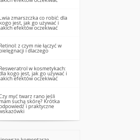
jakich efektów oczekiwać
Lwia zmarszczka co robić: dla
kogo jest, jak go używać i
jakich efektów oczekiwać
Retinol: z czym nie łączyć w
pielęgnacji i dlaczego
Resweratrol w kosmetykach:
dla kogo jest, jak go używać i
jakich efektów oczekiwać
Czy myć twarz rano jeśli
mam suchą skórę? Krótka
odpowiedź i praktyczne
wskazówki
jnowsze komentarze