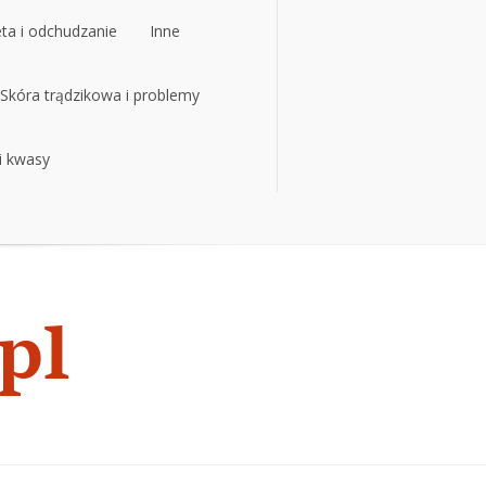
eta i odchudzanie
Inne
eta i odchudzanie
Skóra trądzikowa i problemy
Inne
 i kwasy
Skóra trądzikowa i problemy
 i kwasy