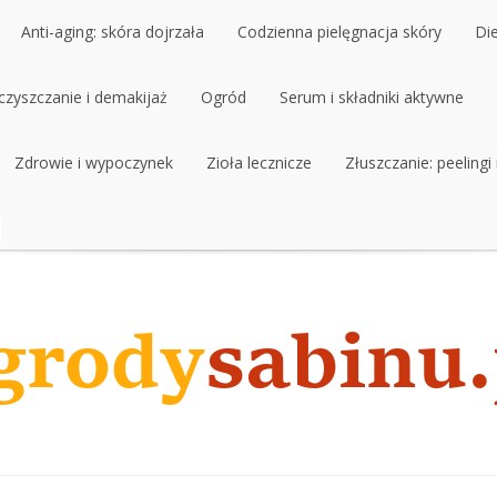
Anti-aging: skóra dojrzała
Codzienna pielęgnacja skóry
Di
czyszczanie i demakijaż
Anti-aging: skóra dojrzała
Ogród
Codzienna pielęgnacja skóry
Serum i składniki aktywne
Di
czyszczanie i demakijaż
Zdrowie i wypoczynek
Ogród
Zioła lecznicze
Serum i składniki aktywne
Złuszczanie: peelingi
Zdrowie i wypoczynek
Zioła lecznicze
Złuszczanie: peelingi