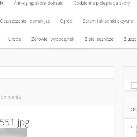
kt
Anti-aging: skóra dojrzała
Codzienna pielęgnacja skóry
kt
Oczyszczanie i demakijaż
Anti-aging: skóra dojrzała
Ogród
Codzienna pielęgnacja skóry
Serum i składniki aktywne
Oczyszczanie i demakijaż
Uroda
Zdrowie i wypoczynek
Ogród
Serum i składniki aktywne
Zioła lecznicze
Złuszcz
Uroda
Zdrowie i wypoczynek
Zioła lecznicze
Złuszcz
Sz
comments
Os
551.jpg