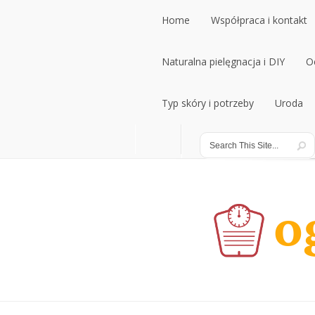
Home
Współpraca i kontakt
Home
Naturalna pielęgnacja i DIY
Współpraca i kontakt
O
Naturalna pielęgnacja i DIY
Typ skóry i potrzeby
Uroda
O
Typ skóry i potrzeby
Uroda