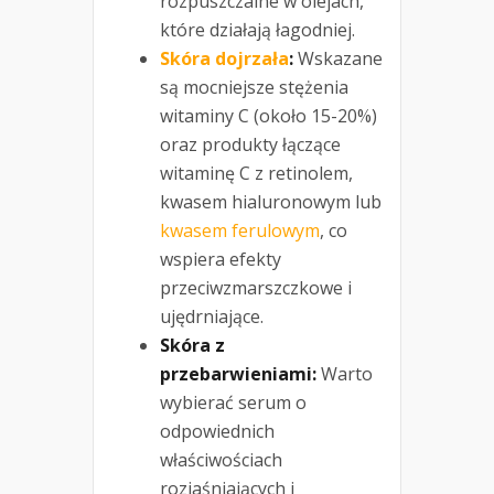
rozpuszczalne w olejach,
które działają łagodniej.
Skóra dojrzała
:
Wskazane
są mocniejsze stężenia
witaminy C (około 15-20%)
oraz produkty łączące
witaminę C z retinolem,
kwasem hialuronowym lub
kwasem ferulowym
, co
wspiera efekty
przeciwzmarszczkowe i
ujędrniające.
Skóra z
przebarwieniami:
Warto
wybierać serum o
odpowiednich
właściwościach
rozjaśniających i