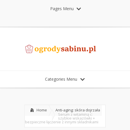
Pages Menu
Categories Menu
Home
Anti-aging: skóra dojrzała
Serum z witaminą c:
szybkie wskazówki +
bezpieczne łączenie z innymi składnikami