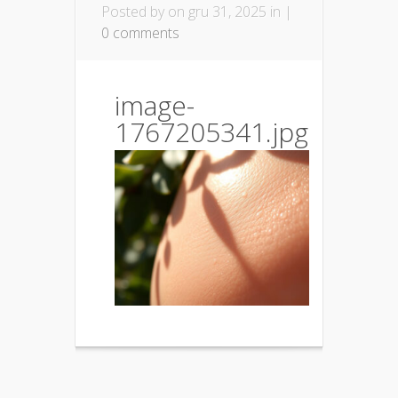
Posted by
on gru 31, 2025 in |
0 comments
image-
1767205341.jpg