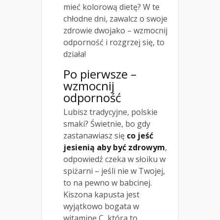
mieć kolorową dietę? W te
chłodne dni, zawalcz o swoje
zdrowie dwojako – wzmocnij
odporność i rozgrzej się, to
działa!
Po pierwsze –
wzmocnij
odporność
Lubisz tradycyjne, polskie
smaki? Świetnie, bo gdy
zastanawiasz się
co jeść
jesienią aby być zdrowym
,
odpowiedź czeka w słoiku w
spiżarni – jeśli nie w Twojej,
to na pewno w babcinej.
Kiszona kapusta jest
wyjątkowo bogata w
witaminę C, która to