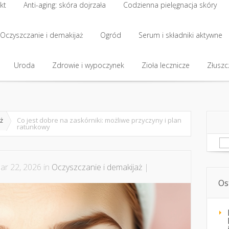
kt
Anti-aging: skóra dojrzała
Codzienna pielęgnacja skóry
kt
Oczyszczanie i demakijaż
Anti-aging: skóra dojrzała
Ogród
Codzienna pielęgnacja skóry
Serum i składniki aktywne
Oczyszczanie i demakijaż
Uroda
Zdrowie i wypoczynek
Ogród
Serum i składniki aktywne
Zioła lecznicze
Złuszcz
Uroda
Zdrowie i wypoczynek
Zioła lecznicze
Złuszcz
ż
Co jest dobre na zaskórniki: możliwe przyczyny i plan
ratunkowy
Sz
r 22, 2026 in
Oczyszczanie i demakijaż
|
Os