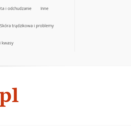
eta i odchudzanie
Inne
eta i odchudzanie
Skóra trądzikowa i problemy
Inne
 i kwasy
Skóra trądzikowa i problemy
 i kwasy