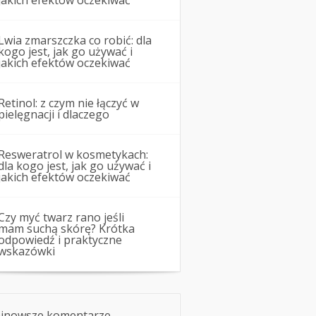
jakich efektów oczekiwać
Lwia zmarszczka co robić: dla
kogo jest, jak go używać i
jakich efektów oczekiwać
Retinol: z czym nie łączyć w
pielęgnacji i dlaczego
Resweratrol w kosmetykach:
dla kogo jest, jak go używać i
jakich efektów oczekiwać
Czy myć twarz rano jeśli
mam suchą skórę? Krótka
odpowiedź i praktyczne
wskazówki
jnowsze komentarze