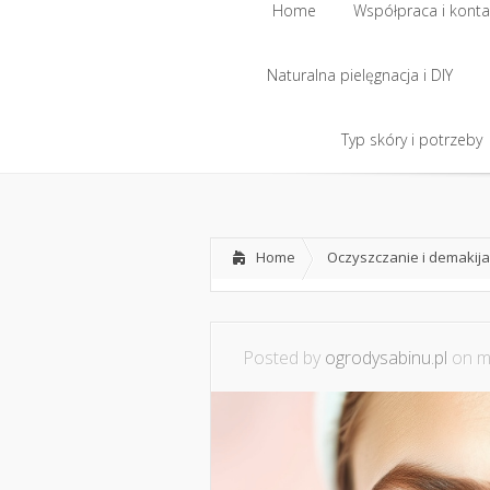
Home
Współpraca i konta
Naturalna pielęgnacja i DIY
Home
Współpraca i konta
Naturalna pielęgnacja i DIY
Typ skóry i potrzeby
Typ skóry i potrzeby
Home
Oczyszczanie i demakija
Posted by
ogrodysabinu.pl
on ma