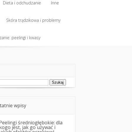
Dieta i odchudzanie
Inne
Dieta i odchudzanie
Skóra trądzikowa i problemy
Inne
anie: peelingi i kwasy
Skóra trądzikowa i problemy
anie: peelingi i kwasy
ukaj:
tatnie wpisy
Peelingi średniogłębokie: dla
kogo jest, jak go używać i