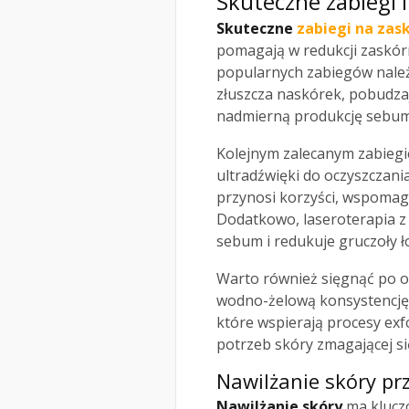
Skuteczne zabiegi 
Skuteczne
zabiegi na zask
pomagają w redukcji zaskór
popularnych zabiegów nale
złuszcza naskórek, pobudzaj
nadmierną produkcję sebum
Kolejnym zalecanym zabiegie
ultradźwięki do oczyszczan
przynosi korzyści, wspomaga
Dodatkowo, laseroterapia z
sebum i redukuje gruczoły 
Warto również sięgnąć po o
wodno-żelową konsystencję. 
które wspierają procesy exf
potrzeb skóry zmagającej si
Nawilżanie skóry pr
Nawilżanie skóry
ma kluczo