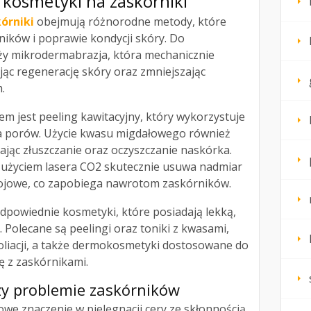
i kosmetyki na zaskórniki
órniki
obejmują różnorodne metody, które
ników i poprawie kondycji skóry. Do
ży mikrodermabrazja, która mechanicznie
ąc regenerację skóry oraz zmniejszając
.
m jest peeling kawitacyjny, który wykorzystuje
ia porów. Użycie kwasu migdałowego również
jąc złuszczanie oraz oczyszczanie naskórka.
 użyciem lasera CO2 skutecznie usuwa nadmiar
łojowe, co zapobiega nawrotom zaskórników.
dpowiednie kosmetyki, które posiadają lekką,
Polecane są peelingi oraz toniki z kwasami,
oliacji, a także dermokosmetyki dostosowane do
ę z zaskórnikami.
zy problemie zaskórników
we znaczenie w pielęgnacji cery ze skłonnością