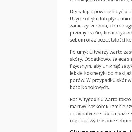
Demakijaż powinien być pr
Użycie olejku lub płynu mic
zanieczyszczenia, które nag
przemyć skórę kosmetykiem
sebum oraz pozostałości k
Po umyciu twarzy warto zas
skóry. Dodatkowo, zaleca s
fizycznym, aby uniknąć zaty
lekkie kosmetyki do makijażu
porów. W przypadku skór wr
bezalkoholowych.
Raz w tygodniu warto takż
martwy naskórek i zmniejsz
enzymatyczne lub na bazie 
regulują wydzielanie sebum 