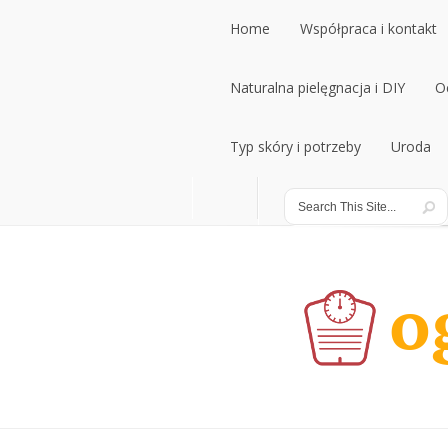
Home
Współpraca i kontakt
Home
Naturalna pielęgnacja i DIY
Współpraca i kontakt
O
Naturalna pielęgnacja i DIY
Typ skóry i potrzeby
Uroda
O
Typ skóry i potrzeby
Uroda