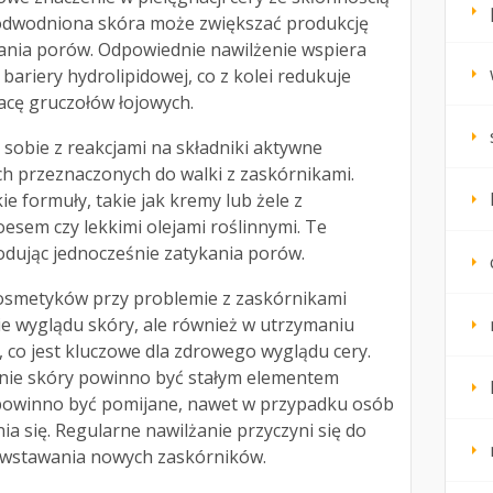
odwodniona skóra może zwiększać produkcję
ania porów. Odpowiednie nawilżenie wspiera
ariery hydrolipidowej, co z kolei redukuje
racę gruczołów łojowych.
 sobie z reakcjami na składniki aktywne
ch przeznaczonych do walki z zaskórnikami.
e formuły, takie jak kremy lub żele z
esem czy lekkimi olejami roślinnymi. Te
wodując jednocześnie zatykania porów.
osmetyków przy problemie z zaskórnikami
e wyglądu skóry, ale również w utrzymaniu
co jest kluczowe dla zdrowego wyglądu cery.
enie skóry powinno być stałym elementem
e powinno być pomijane, nawet w przypadku osób
ia się. Regularne nawilżanie przyczyni się do
owstawania nowych zaskórników.