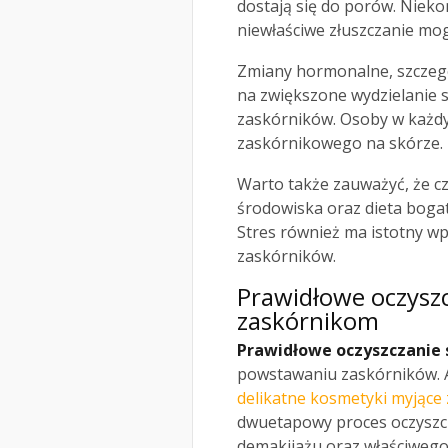
dostają się do porów. Niek
niewłaściwe złuszczanie mo
Zmiany hormonalne, szczeg
na zwiększone wydzielanie 
zaskórników. Osoby w każd
zaskórnikowego na skórze.
Warto także zauważyć, że cz
środowiska oraz dieta bogat
Stres również ma istotny wp
zaskórników.
Prawidłowe
oczysz
zaskórnikom
Prawidłowe oczyszczanie 
powstawaniu zaskórników. A
delikatne kosmetyki myjące
dwuetapowy proces oczyszcz
demakijażu oraz właściwego