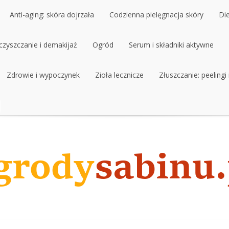
Anti-aging: skóra dojrzała
Codzienna pielęgnacja skóry
Di
czyszczanie i demakijaż
Anti-aging: skóra dojrzała
Ogród
Codzienna pielęgnacja skóry
Serum i składniki aktywne
Di
czyszczanie i demakijaż
Zdrowie i wypoczynek
Ogród
Zioła lecznicze
Serum i składniki aktywne
Złuszczanie: peelingi
Zdrowie i wypoczynek
Zioła lecznicze
Złuszczanie: peelingi