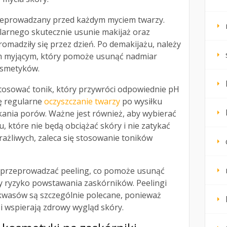
zeprowadzany przed każdym myciem twarzy.
elarnego skutecznie usunie makijaż oraz
romadziły się przez dzień. Po demakijażu, należy
 myjącym, który pomoże usunąć nadmiar
osmetyków.
tosować tonik, który przywróci odpowiednie pH
ię regularne
oczyszczanie twarzy
po wysiłku
kania porów. Ważne jest również, aby wybierać
, które nie będą obciążać skóry i nie zatykać
ażliwych, zaleca się stosowanie toników
e przeprowadzać peeling, co pomoże usunąć
y ryzyko powstawania zaskórników. Peelingi
kwasów są szczególnie polecane, ponieważ
i wspierają zdrowy wygląd skóry.