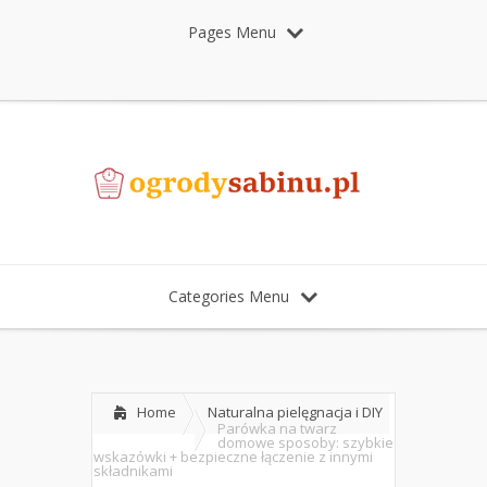
Pages Menu
Categories Menu
Home
Naturalna pielęgnacja i DIY
Parówka na twarz
domowe sposoby: szybkie
wskazówki + bezpieczne łączenie z innymi
składnikami