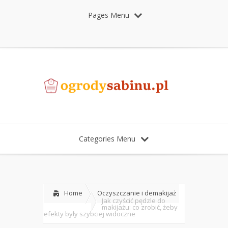
Pages Menu
Categories Menu
Home
Oczyszczanie i demakijaż
Jak czyścić pędzle do
makijażu: co zrobić, żeby
efekty były szybciej widoczne