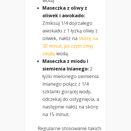
wodą.
Maseczka z oliwy z
oliwek i awokado:
Zmiksuj 1/4 dojrzałego
awokado z 1 łyżką oliwy z
oliwek, nałóż na
skórę na
20 minut, po czym zmyj
ciepłą
wodą.
Maseczka z miodu i
siemienia lnianego:
2
łyżki mielonego siemienia
lnianego połącz z 1/4
szklanki gorącej wody,
odczekaj do ostygnięcia, a
następnie nałóż na skórę
na 15 minut.
Regularne stosowanie takich