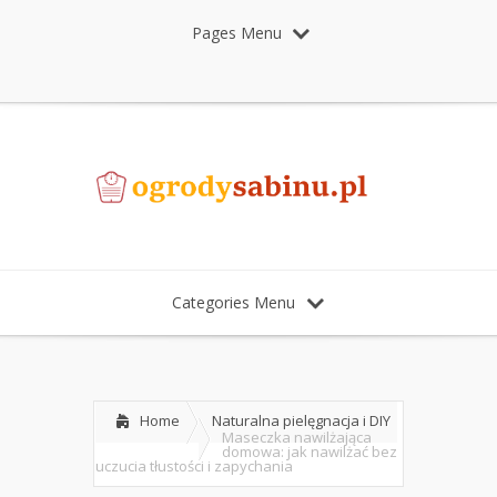
Pages Menu
Categories Menu
Home
Naturalna pielęgnacja i DIY
Maseczka nawilżająca
domowa: jak nawilżać bez
uczucia tłustości i zapychania