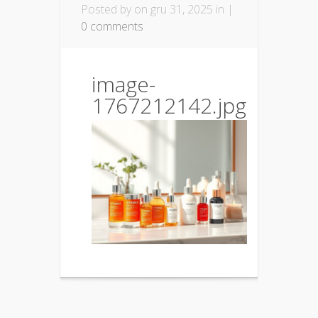
Posted by
on gru 31, 2025 in |
0 comments
image-
1767212142.jpg