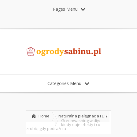
Pages Menu
Categories Menu
Home
Naturalna pielęgnacja i DIY
Greenwashing w diy:
kiedy daje efekty i co
zrobić, gdy podrażnia