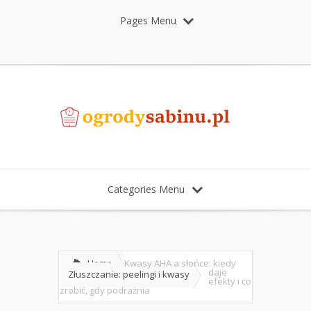
Pages Menu
Categories Menu
Home
Kwasy AHA a słońce: kiedy
daje
Złuszczanie: peelingi i kwasy
efekty i co
zrobić, gdy podrażnia