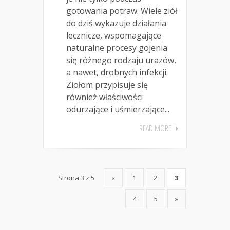
gotowania potraw. Wiele ziół
do dziś wykazuje działania
lecznicze, wspomagające
naturalne procesy gojenia
się różnego rodzaju urazów,
a nawet, drobnych infekcji.
Ziołom przypisuje się
również właściwości
odurzające i uśmierzające...
READ MORE
Strona 3 z 5
«
1
2
3
4
5
»