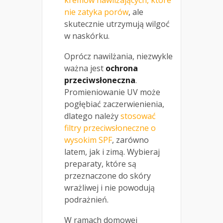
kremów nawilżających, które
nie zatyka porów
, ale
skutecznie utrzymują wilgoć
w naskórku.
Oprócz nawilżania, niezwykle
ważna jest
ochrona
przeciwsłoneczna
.
Promieniowanie UV może
pogłębiać zaczerwienienia,
dlatego należy
stosować
filtry przeciwsłoneczne o
wysokim SPF
, zarówno
latem, jak i zimą. Wybieraj
preparaty, które są
przeznaczone do skóry
wrażliwej i nie powodują
podrażnień.
W ramach domowej