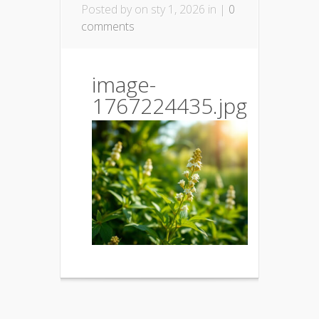
Posted by
on sty 1, 2026 in |
0
comments
image-
1767224435.jpg