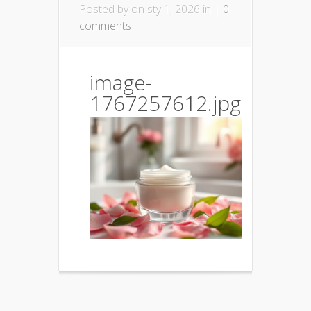
Posted by
on sty 1, 2026 in |
0
comments
image-
1767257612.jpg