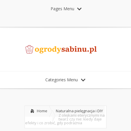
Pages Menu
Categories Menu
Home
Naturalna pielęgnacja i DIY
Z olejkami eterycznymi na
twarz czy nie: kiedy daje
efekty i co zrobić, gdy podrażnia