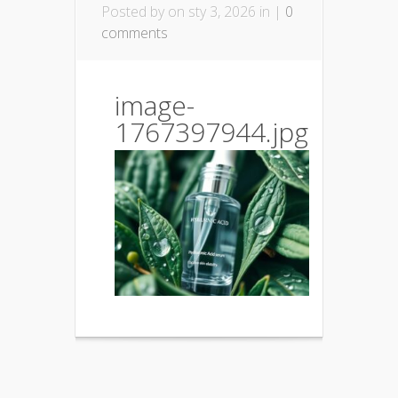
Posted by
on sty 3, 2026 in |
0
comments
image-
1767397944.jpg