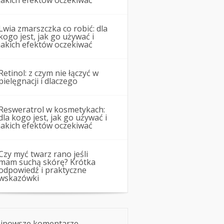
jakich efektów oczekiwać
Lwia zmarszczka co robić: dla
kogo jest, jak go używać i
jakich efektów oczekiwać
Retinol: z czym nie łączyć w
pielęgnacji i dlaczego
Resweratrol w kosmetykach:
dla kogo jest, jak go używać i
jakich efektów oczekiwać
Czy myć twarz rano jeśli
mam suchą skórę? Krótka
odpowiedź i praktyczne
wskazówki
jnowsze komentarze