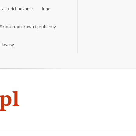
eta i odchudzanie
Inne
eta i odchudzanie
Skóra trądzikowa i problemy
Inne
 i kwasy
Skóra trądzikowa i problemy
 i kwasy