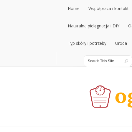
Home
Współpraca i kontakt
Home
Naturalna pielęgnacja i DIY
Współpraca i kontakt
O
Naturalna pielęgnacja i DIY
Typ skóry i potrzeby
Uroda
O
Typ skóry i potrzeby
Uroda