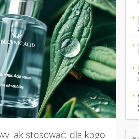
wy jak stosować: dla kogo
Na