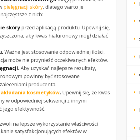
 w
pielęgnacji skóry
, dlatego warto je
najczęstsze z nich:
ie skóry
przed aplikacją produktu. Upewnij się,
czyszczona, aby kwas hialuronowy mógł działać
u.
Ważne jest stosowanie odpowiedniej ilości,
acja może nie przynieść oczekiwanych efektów.
ęgnacji.
Aby uzyskać najlepsze rezultaty,
luronowym powinny być stosowane
 zaleceniami producenta.
 nakładania kosmetyków
.
Upewnij się, że kwas
ny w odpowiedniej sekwencji z innymi
ć jego efektywność.
woli na lepsze wykorzystanie właściwości
kanie satysfakcjonujących efektów w