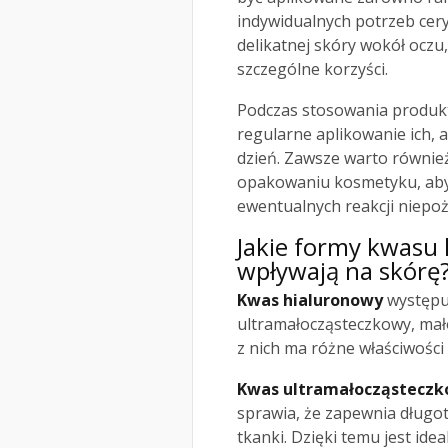
indywidualnych potrzeb cery
delikatnej skóry wokół ocz
szczególne korzyści.
Podczas stosowania produkt
regularne aplikowanie ich, 
dzień. Zawsze warto równie
opakowaniu kosmetyku, aby 
ewentualnych reakcji niepo
Jakie formy kwasu 
wpływają na skórę
Kwas hialuronowy
występu
ultramałocząsteczkowy, mał
z nich ma różne właściwośc
Kwas ultramałocząstecz
sprawia, że zapewnia długot
tkanki. Dzięki temu jest id