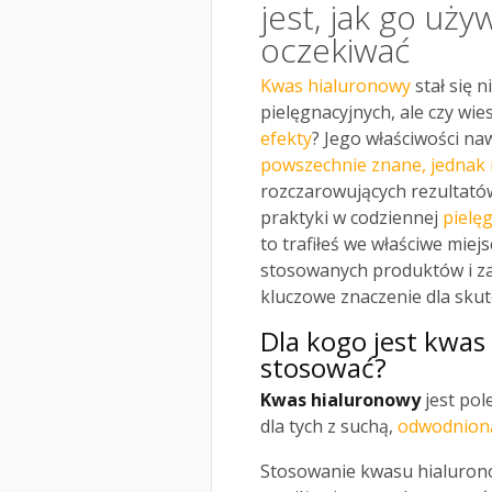
jest, jak go uży
oczekiwać
Kwas hialuronowy
stał się 
pielęgnacyjnych, ale czy wie
efekty
? Jego właściwości na
powszechnie znane, jednak n
rozczarowujących rezultatów.
praktyki w codziennej
pielę
to trafiłeś we właściwe miej
stosowanych produktów i za
kluczowe znaczenie dla skut
Dla kogo jest kwas
stosować?
Kwas hialuronowy
jest pol
dla tych z suchą,
odwodnioną
Stosowanie kwasu hialurono