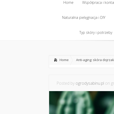
Home
Współpraca i konta
Naturalna pielęgnacja i DIY
Home
Współpraca i konta
Naturalna pielęgnacja i DIY
Typ skóry i potrzeby
Typ skóry i potrzeby
Home
Anti-aging: skóra dojrzał
Posted by
ogrodysabinu.pl
on gr