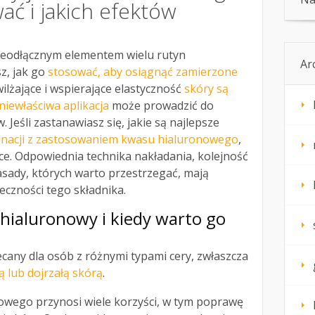
wać i jakich efektów
nieodłącznym elementem wielu rutyn
Ar
sz, jak go
stosować, aby osiągnąć zamierzone
wilżające i wspierające elastyczność
skóry są
iewłaściwa aplikacja
może prowadzić do
 Jeśli zastanawiasz się, jakie są najlepsze
gnacji z zastosowaniem kwasu hialuronowego
,
sce. Odpowiednia technika nakładania, kolejność
sady, których warto przestrzegać, mają
eczności tego składnika.
 hialuronowy i kiedy warto go
ecany dla osób z różnymi typami cery, zwłaszcza
 lub dojrzałą skórą
.
wego przynosi wiele korzyści, w tym poprawę