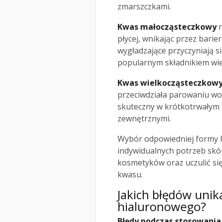
zmarszczkami.
Kwas małocząsteczkowy
r
płycej, wnikając przez bari
wygładzające przyczyniają s
popularnym składnikiem wi
Kwas wielkocząsteczkow
przeciwdziała parowaniu wod
skuteczny w krótkotrwałym 
zewnętrznymi.
Wybór odpowiedniej formy 
indywidualnych potrzeb skó
kosmetyków oraz uczulić się
kwasu.
Jakich błędów uni
hialuronowego?
Błędy podczas stosowani