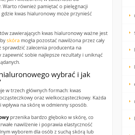
. Warto również pamiętać o pielęgnacji
u, gdzie kwas hialuronowy może przynieść
ów zawierających kwas hialuronowy ważne jest
aby
skóra
mogła pozostać nawilżona przez cały
ż sprawdzić zalecenia producenta na
zapewnić sobie najlepsze rezultaty i uniknąć
żądanych.
hialuronowego wybrać i jak
?
je w trzech głównych formach: kwas
ocząsteczkowy oraz wielkocząsteczkowy. Każda
i i wpływa na skórę w odmienny sposób.
kowy
przenika bardzo głęboko w skórę, co
rwałe nawilżenie i poprawia elastyczność
ealnym wyborem dla osób z suchą skórą lub