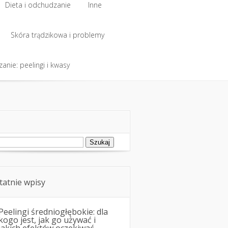
Dieta i odchudzanie
Inne
Dieta i odchudzanie
Skóra trądzikowa i problemy
Inne
anie: peelingi i kwasy
Skóra trądzikowa i problemy
anie: peelingi i kwasy
ukaj:
tatnie wpisy
Peelingi średniogłębokie: dla
kogo jest, jak go używać i