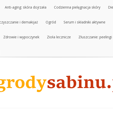
Anti-aging: skóra dojrzała
Codzienna pielęgnacja skóry
Di
czyszczanie i demakijaż
Anti-aging: skóra dojrzała
Ogród
Codzienna pielęgnacja skóry
Serum i składniki aktywne
Di
czyszczanie i demakijaż
Zdrowie i wypoczynek
Ogród
Zioła lecznicze
Serum i składniki aktywne
Złuszczanie: peelingi
Zdrowie i wypoczynek
Zioła lecznicze
Złuszczanie: peelingi