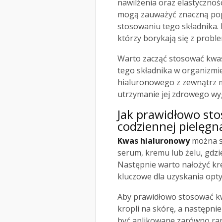
nawilżenia oraz elastycznoś
mogą zauważyć znaczną pop
stosowaniu tego składnika. 
którzy borykają się z proble
Warto zacząć stosować kwas
tego składnika w organizmi
hialuronowego z zewnątrz m
utrzymanie jej zdrowego wy
Jak prawidłowo st
codziennej pielęgna
Kwas hialuronowy
można st
serum, kremu lub żelu, gdzie
Następnie warto nałożyć kre
kluczowe dla uzyskania opt
Aby prawidłowo stosować kw
kropli na skórę, a następn
być aplikowane zarówno rano