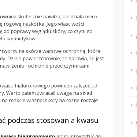
ównież skutecznie nawilża, ale działa nieco
erę rogową naskórka. Jego właściwości
ię do poprawy wyglądu skóry, co czyni go
elu kosmetyków.
y
tworzy na skórze warstwę ochronną, która
y. Działa powierzchownie, co sprawia, że jest
nawilżeniu i ochronie przed czynnikami
kwasu hialuronowego powinien zależeć od
ry. Warto zatem zwracać uwagę na skład
 na reakcje własnej skóry na różne rodzaje
kać podczas stosowania kwasu
a kwasu hialuronowego
mogą prowadzić do