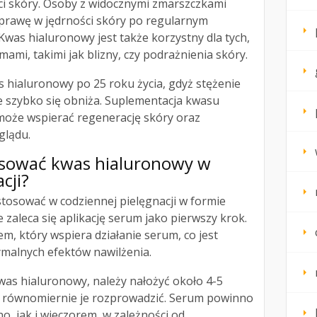
ci skóry. Osoby z widocznymi zmarszczkami
rawę w jędrności skóry po regularnym
Kwas hialuronowy jest także korzystny dla tych,
mami, takimi jak blizny, czy podrażnienia skóry.
 hialuronowy po 25 roku życia, gdyż stężenie
e szybko się obniża. Suplementacja kwasu
oże wspierać regenerację skóry oraz
glądu.
osować kwas hialuronowy w
cji?
osować w codziennej pielęgnacji w formie
 zaleca się aplikację serum jako pierwszy krok.
m, który wspiera działanie serum, co jest
ymalnych efektów nawilżenia.
as hialuronowy, należy nałożyć około 4-5
ie równomiernie je rozprowadzić. Serum powinno
, jak i wieczorem, w zależności od