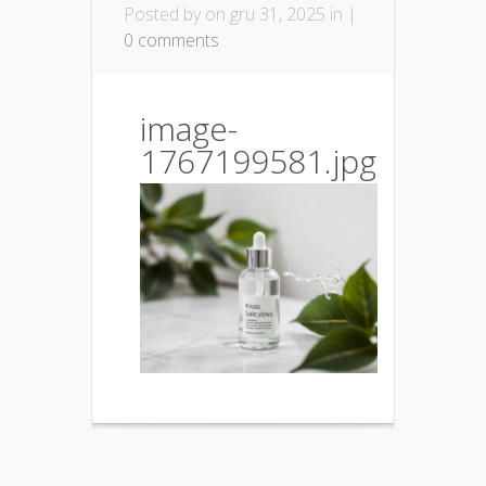
Posted by
on gru 31, 2025 in |
0 comments
image-
1767199581.jpg