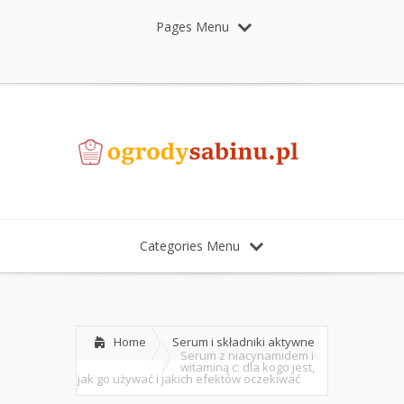
Pages Menu
Categories Menu
Home
Serum i składniki aktywne
Serum z niacynamidem i
witaminą c: dla kogo jest,
jak go używać i jakich efektów oczekiwać