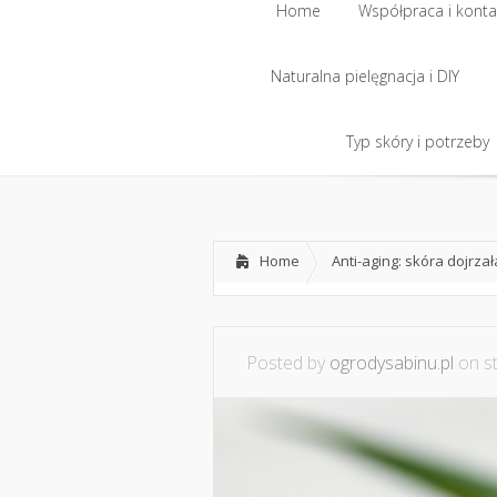
Home
Współpraca i konta
Naturalna pielęgnacja i DIY
Home
Współpraca i konta
Naturalna pielęgnacja i DIY
Typ skóry i potrzeby
Typ skóry i potrzeby
Home
Anti-aging: skóra dojrzał
Posted by
ogrodysabinu.pl
on st