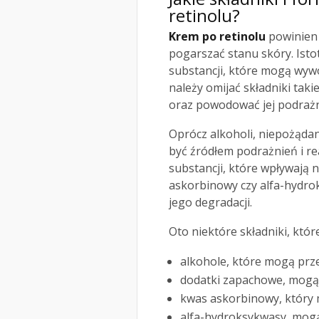
retinolu?
Krem po retinolu
powinien 
pogarszać stanu skóry. Isto
substancji, które mogą wywo
należy omijać składniki tak
oraz powodować jej podrażn
Oprócz alkoholi, niepożąda
być źródłem podrażnień i re
substancji, które wpływają n
askorbinowy czy alfa-hydr
jego degradacji.
Oto niektóre składniki, któr
alkohole, które mogą prz
dodatki zapachowe, mogą
kwas askorbinowy, który 
alfa-hydroksykwasy, mogą