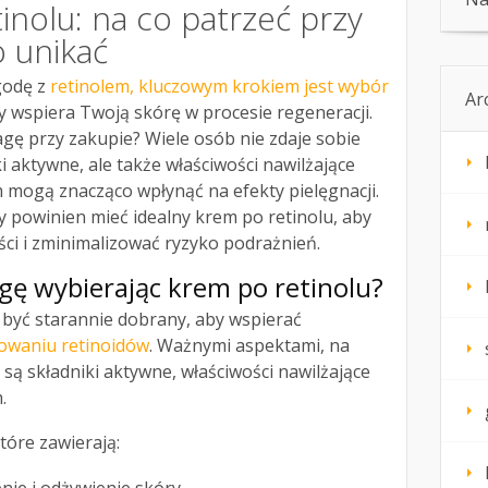
tinolu: na co patrzeć przy
o unikać
godę z
retinolem, kluczowym krokiem jest wybór
Ar
 wspiera Twoją skórę w procesie regeneracji.
agę przy zakupie? Wiele osób nie zdaje sobie
ki aktywne, ale także właściwości nawilżające
 mogą znacząco wpłynąć na efekty pielęgnacji.
y powinien mieć idealny krem po retinolu, aby
ci i zminimalizować ryzyko podrażnień.
gę wybierając krem po retinolu?
być starannie dobrany, aby wspierać
sowaniu retinoidów
. Ważnymi aspektami, na
 są składniki aktywne, właściwości nawilżające
.
tóre zawierają: