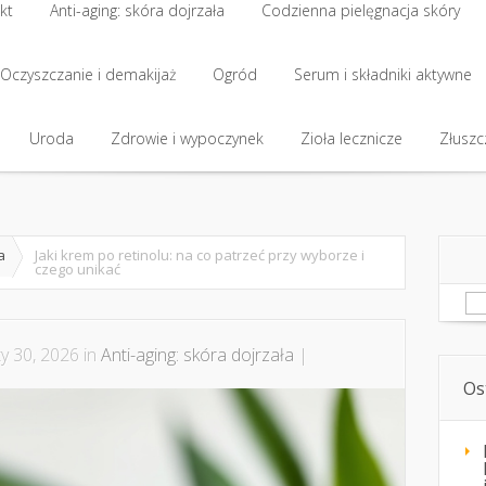
kt
Anti-aging: skóra dojrzała
Codzienna pielęgnacja skóry
kt
Oczyszczanie i demakijaż
Anti-aging: skóra dojrzała
Ogród
Codzienna pielęgnacja skóry
Serum i składniki aktywne
Oczyszczanie i demakijaż
Uroda
Zdrowie i wypoczynek
Ogród
Serum i składniki aktywne
Zioła lecznicze
Złuszcz
Uroda
Zdrowie i wypoczynek
Zioła lecznicze
Złuszcz
a
Jaki krem po retinolu: na co patrzeć przy wyborze i
czego unikać
Sz
y 30, 2026 in
Anti-aging: skóra dojrzała
|
Os