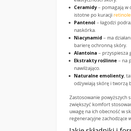
Ceramidy
– pomagają w od
istotne po kuracji
retinol
Pantenol
– łagodzi podra
naskórka.
Niacynamid
– ma działan
barierę ochronną skóry.
Alantoina
– przyspiesza g
Ekstrakty roślinne
– na p
nawilżająco.
Naturalne emolienty
, t
odżywiają skórę i tworzą 
Zastosowanie powyższych s
zwiększyć komfort stosowan
uwagę na ich obecność w sk
regeneracyjne zachodzące w
Jakie składniki i f