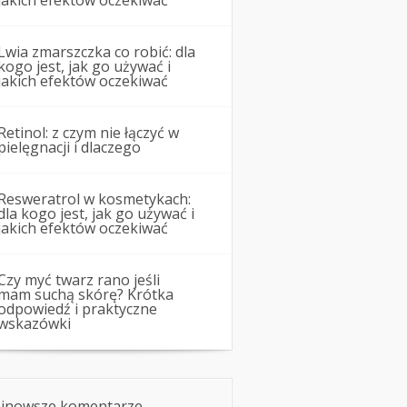
jakich efektów oczekiwać
Lwia zmarszczka co robić: dla
kogo jest, jak go używać i
jakich efektów oczekiwać
Retinol: z czym nie łączyć w
pielęgnacji i dlaczego
Resweratrol w kosmetykach:
dla kogo jest, jak go używać i
jakich efektów oczekiwać
Czy myć twarz rano jeśli
mam suchą skórę? Krótka
odpowiedź i praktyczne
wskazówki
jnowsze komentarze