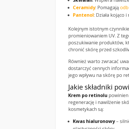
Skwalan
: Wspiera nawilże
Ceramidy
: Pomagają
odb
Pantenol
: Działa kojąco 
Kolejnym istotnym czynniki
promieniowaniem UV. Z tego
poszukiwanie produktów, któ
chronić skórę przed szkodli
Również warto zwracać uwa
dostarczyć cennych informac
jego wpływu na skórę po ret
Jakie składniki po
Krem po retinolu
powinien 
regenerację i nawilżenie sk
kosmetykach są:
Kwas hialuronowy
– siln
elastyczności skóry.