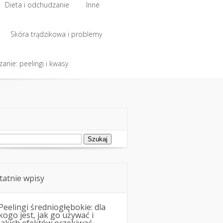
Dieta i odchudzanie
Inne
Dieta i odchudzanie
Skóra trądzikowa i problemy
Inne
anie: peelingi i kwasy
Skóra trądzikowa i problemy
anie: peelingi i kwasy
ukaj:
tatnie wpisy
Peelingi średniogłębokie: dla
kogo jest, jak go używać i