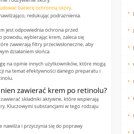
nie i odżywienie skóry.
udować barierę ochronną skóry
.
i nawilżająco, redukując podrażnienia.
em jest odpowiednia ochrona przed
 powodu, wybierając krem, zaleca się
re zawierają filtry przeciwsłoneczne, aby
wym działaniem słońca.
gę na opinie innych użytkowników, które mogą
ji na temat efektywności danego preparatu i
inolu.
winien zawierać krem po retinolu?
zawierać składniki aktywne, które wspierają
óry. Kluczowymi substancjami w tego rodzaju
ie nawilża i przyczynia się do poprawy