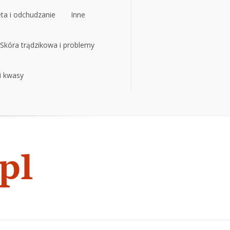
eta i odchudzanie
Inne
eta i odchudzanie
Skóra trądzikowa i problemy
Inne
 i kwasy
Skóra trądzikowa i problemy
 i kwasy