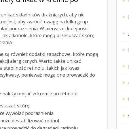
unikać składników drażniących, aby nie
tne jest, aby zwrócić uwagę na kilka grup
łać podrażnienia. W pierwszej kolejności
ie jak alkohole, które mogą przesuszać skórę
ienia.
ne są również dodatki zapachowe, które mogą
akcji alergicznych. Warto także unikać
a stabilność retinolu, takich jak kwas
oksykwasy, ponieważ mogą one prowadzić do
e należy omijać w kremie po retinolu:
esuszać skórę
ce wywołać podrażnienia
może destabilizować retinol
ce prowadzić do degradacji retinolu