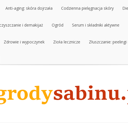
Anti-aging: skóra dojrzała
Codzienna pielęgnacja skóry
Di
czyszczanie i demakijaż
Anti-aging: skóra dojrzała
Ogród
Codzienna pielęgnacja skóry
Serum i składniki aktywne
Di
czyszczanie i demakijaż
Zdrowie i wypoczynek
Ogród
Zioła lecznicze
Serum i składniki aktywne
Złuszczanie: peelingi
Zdrowie i wypoczynek
Zioła lecznicze
Złuszczanie: peelingi