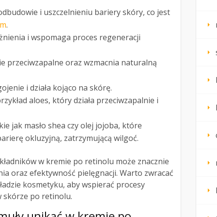
budowie i uszczelnieniu bariery skóry, co jest
em
.
żnienia i wspomaga proces regeneracji
ie przeciwzapalne oraz wzmacnia naturalną
ojenie i działa kojąco na skórę.
rzykład aloes, który działa przeciwzapalnie i
akie jak masło shea czy olej jojoba, które
barierę okluzyjną, zatrzymującą wilgoć.
kładników w kremie po retinolu może znacznie
ia oraz efektywność pielęgnacji. Warto zwracać
ładzie kosmetyku, aby wspierać procesy
 skórze po retinolu.
ormuły unikać w kremie po