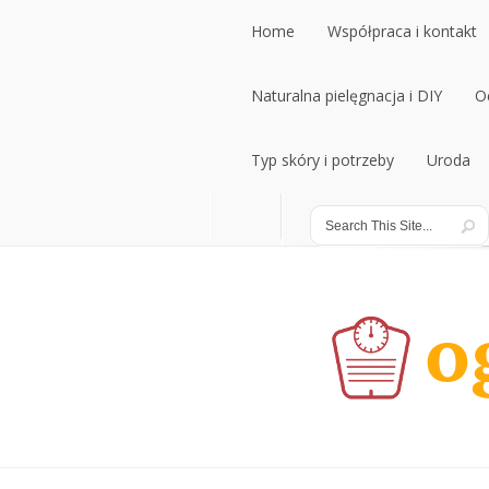
Home
Współpraca i kontakt
Home
Naturalna pielęgnacja i DIY
Współpraca i kontakt
O
Naturalna pielęgnacja i DIY
Typ skóry i potrzeby
Uroda
O
Typ skóry i potrzeby
Uroda