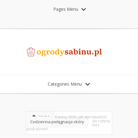
Pages Menu
Categories Menu
Home
Kwasy AHA: jak wprowadzić
do rutyny
Codzienna pielęgnacja skóry
bez
podrażnień