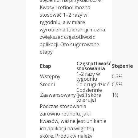
stężeniu, na przykład 0,3%.
Kwasy i retinol można
stosować 1–2 razy w
tygodniu, a w miarę
wyrobienia tolerancji można
zwiększać częstotliwość
aplikacji. Oto sugerowane
etapy:
Częstotliwość
Etap
Stężenie
stosowania
1-2 razy w
Wstępny
0,3%
tygodniu
Średni
Co drugi dzień
0,5%
Codziennie
Zaawansowany
(jeśli skóra
1%
toleruje)
Podczas stosowania
zarówno retinolu, jak i
kwasów, ważne jest unikanie
ich aplikacji na wilgotną
skórę. Produkty należy