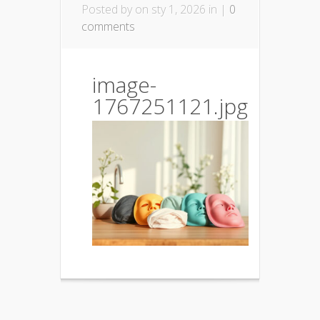
Posted by
on sty 1, 2026 in |
0
comments
image-
1767251121.jpg