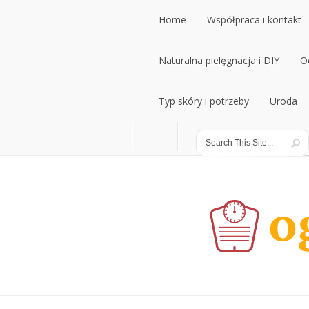
Home
Współpraca i kontakt
Home
Naturalna pielęgnacja i DIY
Współpraca i kontakt
O
Naturalna pielęgnacja i DIY
Typ skóry i potrzeby
Uroda
O
Typ skóry i potrzeby
Uroda