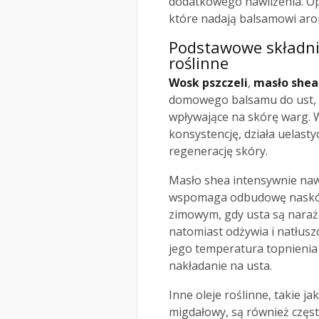
dodatkowego nawilżenia. Op
które nadają balsamowi aro
Podstawowe składniki
roślinne
Wosk pszczeli
,
masło shea
domowego balsamu do ust, kt
wpływające na skórę warg. 
konsystencję, działa uelast
regenerację skóry.
Masło shea intensywnie naw
wspomaga odbudowę naskórka
zimowym, gdy usta są naraż
natomiast odżywia i natłusz
jego temperatura topnienia
nakładanie na usta.
Inne oleje roślinne, takie jak
migdałowy, są również częs