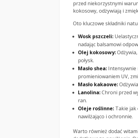
przed niekorzystnymi warunk
kokosowy, odżywiają i zmięk
Oto kluczowe składniki nat
Wosk pszczeli:
Uelastyczn
nadając balsamowi odpowi
Olej kokosowy:
Odżywia, 
połysk.
Masło shea:
Intensywnie n
promieniowaniem UV, zmię
Masło kakaowe:
Odżywia 
Lanolina:
Chroni przed w
ran.
Oleje roślinne:
Takie jak o
nawilżająco i ochronnie.
Warto również dodać witamin