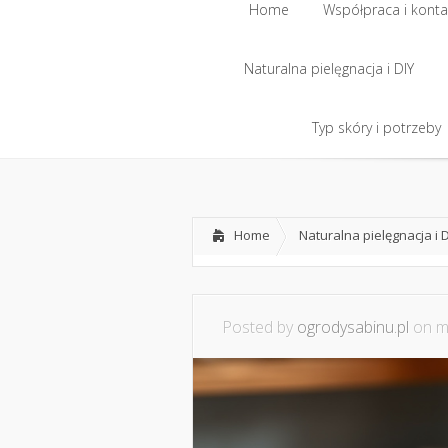
Home
Współpraca i konta
Naturalna pielęgnacja i DIY
Home
Współpraca i konta
Naturalna pielęgnacja i DIY
Typ skóry i potrzeby
Typ skóry i potrzeby
Home
Naturalna pielęgnacja i 
Posted by
ogrodysabinu.pl
on ma