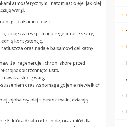
ami atmosferycznymi, natomiast oleje, jak olej
czają wargi.
uralnego balsamu do ust:
ia, zmiękcza i wspomaga regenerację skóry,
ednią konsystencję.
natłuszcza oraz nadaje balsamowi delikatny
awilża, regeneruje i chroni skórę przed
kczając spierzchnięte usta.
i nawilża skórę warg.
ysuszeniem oraz wspomaga gojenie niewielkich
lej jojoba czy olej z pestek malin, działają
ę E, która działa ochronnie, oraz miód dla