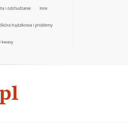
eta i odchudzanie
Inne
eta i odchudzanie
Skóra trądzikowa i problemy
Inne
 i kwasy
Skóra trądzikowa i problemy
 i kwasy