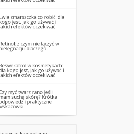
jakich efektów oczekiwać
Lwia zmarszczka co robić: dla
kogo jest, jak go używać i
jakich efektów oczekiwać
Retinol: z czym nie łączyć w
pielęgnacji i dlaczego
Resweratrol w kosmetykach:
dla kogo jest, jak go używać i
jakich efektów oczekiwać
Czy myć twarz rano jeśli
mam suchą skórę? Krótka
odpowiedź i praktyczne
wskazówki
jnowsze komentarze