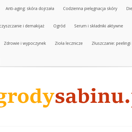
Anti-aging: skóra dojrzała
Codzienna pielęgnacja skóry
Di
czyszczanie i demakijaż
Anti-aging: skóra dojrzała
Ogród
Codzienna pielęgnacja skóry
Serum i składniki aktywne
Di
czyszczanie i demakijaż
Zdrowie i wypoczynek
Ogród
Zioła lecznicze
Serum i składniki aktywne
Złuszczanie: peelingi
Zdrowie i wypoczynek
Zioła lecznicze
Złuszczanie: peelingi