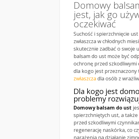
Domowy balsam 
jest, jak go uży
oczekiwać
Suchość i spierzchnięcie ust
zwłaszcza w chłodnych miesią
skutecznie zadbać o swoje u
balsam do ust może być odpo
ochronę przed szkodliwymi 
dla kogo jest przeznaczony
zwłaszcza
dla osób z wrażliw
Dla kogo jest domo
problemy rozwiązu
Domowy balsam do ust
jes
spierzchniętych ust, a także
przed szkodliwymi czynnika
regenerację naskórka, co c
narażenia na działanie zim