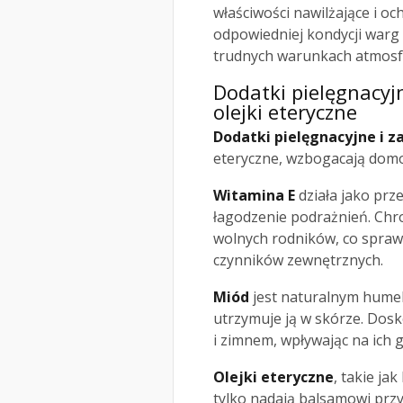
właściwości nawilżające i o
odpowiedniej kondycji warg 
trudnych warunkach atmosf
Dodatki pielęgnacyj
olejki eteryczne
Dodatki pielęgnacyjne i 
eteryczne, wzbogacają domo
Witamina E
działa jako prze
łagodzenie podrażnień. Chr
wolnych rodników, co sprawi
czynników zewnętrznych.
Miód
jest naturalnym humek
utrzymuje ją w skórze. Dosk
i zimnem, wpływając na ich g
Olejki eteryczne
, takie j
tylko nadają balsamowi prz