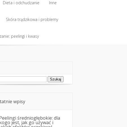
Dieta i odchudzanie
Inne
Dieta i odchudzanie
Skóra trądzikowa i problemy
Inne
anie: peelingi i kwasy
Skóra trądzikowa i problemy
anie: peelingi i kwasy
ukaj:
tatnie wpisy
Peelingi średniogłębokie: dla
kogo jest, jak go używać i