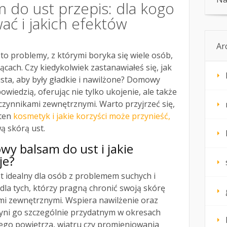
do ust przepis: dla kogo
wać i jakich efektów
Ar
 to problemy, z którymi boryka się wiele osób,
cach. Czy kiedykolwiek zastanawiałeś się, jak
sta, aby były gładkie i nawilżone? Domowy
wiedzią, oferując nie tylko ukojenie, ale także
czynnikami zewnętrznymi. Warto przyjrzeć się,
 ten
kosmetyk i jakie korzyści może przynieść,
ą skórą ust.
wy balsam do ust i jakie
je?
t idealny dla osób z problemem suchych i
 dla tych, którzy pragną chronić swoją skórę
mi zewnętrznymi. Wspiera nawilżenie oraz
zyni go szczególnie przydatnym w okresach
nego powietrza, wiatru czy promieniowania