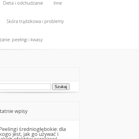
Dieta i odchudzanie
Inne
Dieta i odchudzanie
Skóra trądzikowa i problemy
Inne
anie: peelingi i kwasy
Skóra trądzikowa i problemy
anie: peelingi i kwasy
ukaj:
tatnie wpisy
Peelingi średniogłębokie: dla
kogo jest, jak go używać i