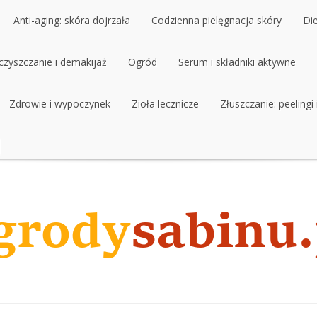
Anti-aging: skóra dojrzała
Codzienna pielęgnacja skóry
Di
czyszczanie i demakijaż
Anti-aging: skóra dojrzała
Ogród
Codzienna pielęgnacja skóry
Serum i składniki aktywne
Di
czyszczanie i demakijaż
Zdrowie i wypoczynek
Ogród
Zioła lecznicze
Serum i składniki aktywne
Złuszczanie: peelingi
Zdrowie i wypoczynek
Zioła lecznicze
Złuszczanie: peelingi