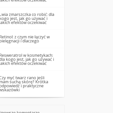
jakich efektów oczekiwać
Lwia zmarszczka co robić: dla
kogo jest, jak go używać i
jakich efektów oczekiwać
Retinol: z czym nie łączyć w
pielęgnacji i dlaczego
Resweratrol w kosmetykach:
dla kogo jest, jak go używać i
jakich efektów oczekiwać
Czy myć twarz rano jeśli
mam suchą skórę? Krótka
odpowiedź i praktyczne
wskazówki
jnowsze komentarze