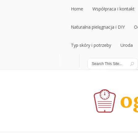
Home
Współpraca i kontakt
Home
Naturalna pielęgnacja i DIY
Współpraca i kontakt
O
Naturalna pielęgnacja i DIY
Typ skóry i potrzeby
Uroda
O
Typ skóry i potrzeby
Uroda