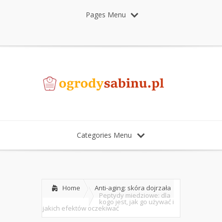
Pages Menu
Categories Menu
Home
Anti-aging: skóra dojrzała
Peptydy miedziowe: dla
kogo jest, jak go używać i
jakich efektów oczekiwać