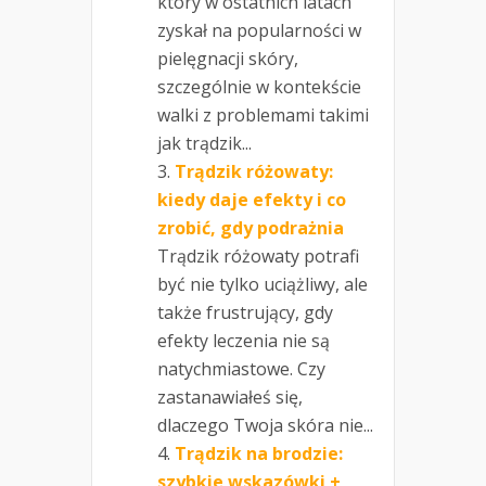
który w ostatnich latach
zyskał na popularności w
pielęgnacji skóry,
szczególnie w kontekście
walki z problemami takimi
jak trądzik...
Trądzik różowaty:
kiedy daje efekty i co
zrobić, gdy podrażnia
Trądzik różowaty potrafi
być nie tylko uciążliwy, ale
także frustrujący, gdy
efekty leczenia nie są
natychmiastowe. Czy
zastanawiałeś się,
dlaczego Twoja skóra nie...
Trądzik na brodzie:
szybkie wskazówki +