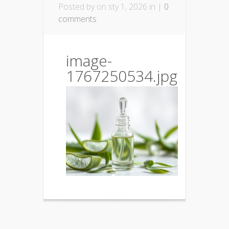
Posted by
on sty 1, 2026 in |
0
comments
image-
1767250534.jpg